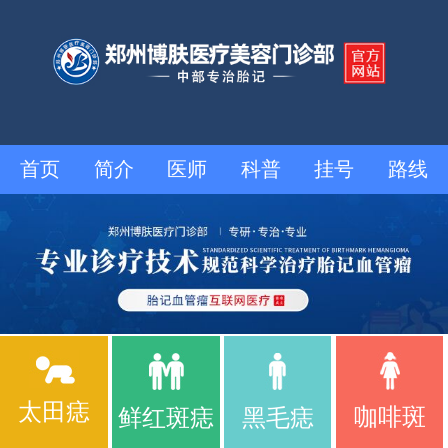
首页
简介
医师
科普
挂号
路线
太田痣
咖啡斑
鲜红斑痣
黑毛痣