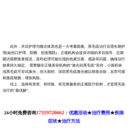
此外，术后护理与随访体系也是一大考量因素。黑毛痣治疗后需长期护
理(如伤口护理、防晒、疤痕预防)，正规机构会提供详细的术后指导，定期
随访观察恢复情况，及时处理可能出现的色素沉着、感染等问题，确保治疗
效果持久稳定。 需警惕非正规美容机构的“激光祛黑毛痣”宣传，小面积表
浅黑毛痣可尝试激光，但大面积、深层黑毛痣激光难以彻底去除，反而可能
刺激痣细胞，增加风险。
综上，选择有资质、有经验、有完善服务的正规医疗机构，才是黑毛痣
治疗的“最优解”。
17319720662
24小时免费咨询
：
优惠活动
★
治疗费用
★
疾病
症状
★
治疗方法