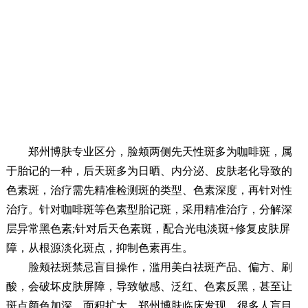
郑州博肤专业区分，脸颊两侧先天性斑多为咖啡斑，属
于胎记的一种，后天斑多为日晒、内分泌、皮肤老化导致的
色素斑，治疗需先精准检测斑的类型、色素深度，再针对性
治疗。针对咖啡斑等色素型胎记斑，采用精准治疗，分解深
层异常黑色素;针对后天色素斑，配合光电淡斑+修复皮肤屏
障，从根源淡化斑点，抑制色素再生。
脸颊祛斑禁忌盲目操作，滥用美白祛斑产品、偏方、刷
酸，会破坏皮肤屏障，导致敏感、泛红、色素反黑，甚至让
斑点颜色加深、面积扩大。郑州博肤临床发现，很多人盲目