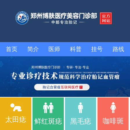
首页
简介
医师
科普
挂号
路线
太田痣
咖啡斑
鲜红斑痣
黑毛痣