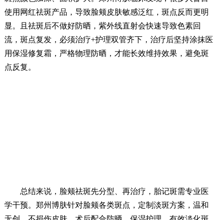
使用网红祛斑产品，导致脸颊皮肤敏感泛红，斑点反而更明
显。且祛斑后不做好防晒，紫外线直射会快速导致色素回
流，斑点复发，必须治疗+护理双管齐下，治疗后坚持涂抹医
用保湿修复霜，严格物理防晒，才能长效维持效果，避免斑
点反复。
总结来说，脸颊祛斑先分型、再治疗，胎记斑需专业医
学干预。郑州博肤针对脸颊各类斑点，定制淡斑方案，温和
无创、不损伤皮肤，术后配合防晒、保湿护理，有效淡化斑