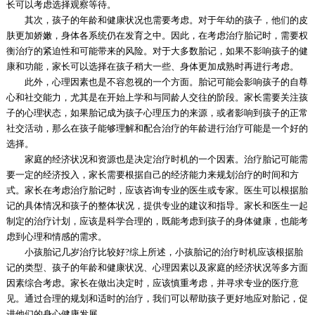
长可以考虑选择观察等待。
其次，孩子的年龄和健康状况也需要考虑。对于年幼的孩子，他们的皮
肤更加娇嫩，身体各系统仍在发育之中。因此，在考虑治疗胎记时，需要权
衡治疗的紧迫性和可能带来的风险。对于大多数胎记，如果不影响孩子的健
康和功能，家长可以选择在孩子稍大一些、身体更加成熟时再进行考虑。
此外，心理因素也是不容忽视的一个方面。胎记可能会影响孩子的自尊
心和社交能力，尤其是在开始上学和与同龄人交往的阶段。家长需要关注孩
子的心理状态，如果胎记成为孩子心理压力的来源，或者影响到孩子的正常
社交活动，那么在孩子能够理解和配合治疗的年龄进行治疗可能是一个好的
选择。
家庭的经济状况和资源也是决定治疗时机的一个因素。治疗胎记可能需
要一定的经济投入，家长需要根据自己的经济能力来规划治疗的时间和方
式。家长在考虑治疗胎记时，应该咨询专业的医生或专家。医生可以根据胎
记的具体情况和孩子的整体状况，提供专业的建议和指导。家长和医生一起
制定的治疗计划，应该是科学合理的，既能考虑到孩子的身体健康，也能考
虑到心理和情感的需求。
小孩胎记几岁治疗比较好?综上所述，小孩胎记的治疗时机应该根据胎
记的类型、孩子的年龄和健康状况、心理因素以及家庭的经济状况等多方面
因素综合考虑。家长在做出决定时，应该慎重考虑，并寻求专业的医疗意
见。通过合理的规划和适时的治疗，我们可以帮助孩子更好地应对胎记，促
进他们的身心健康发展。