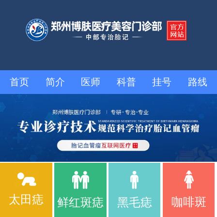
首页
简介
医师
科普
挂号
路线
太田痣
咖啡斑
鲜红斑痣
黑毛痣