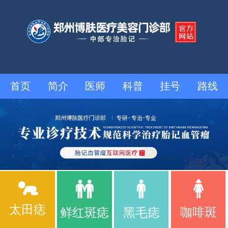
首页
简介
医师
科普
挂号
路线
太田痣
咖啡斑
鲜红斑痣
黑毛痣