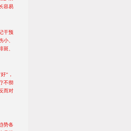
长容易
记干预
伤小、
啡斑、
好”，
疗不彻
反而对
趋势各