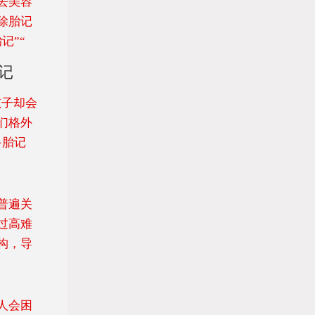
去美容
除胎记
记”“
记
孩子却会
们格外
多胎记
普遍关
过高难
构，导
人会困