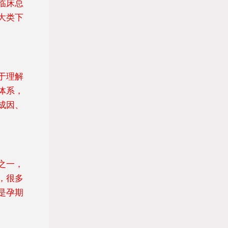
临床总
大类下
于理解
体系，
成因、
之一，
，很多
是孕期