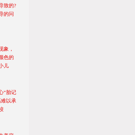
致的?
导的问
现象，
颜色的
小儿
“胎记
高难以承
较