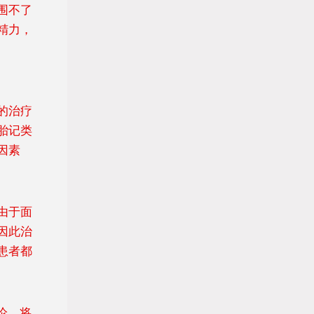
围不了
精力，
的治疗
胎记类
因素
由于面
因此治
患者都
论，将