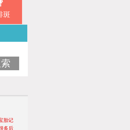
啡斑
宝胎记
很多后