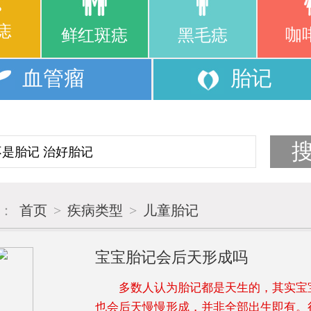
痣
咖
鲜红斑痣
黑毛痣
血管瘤
胎记
置：
首页
>
疾病类型
>
儿童胎记
宝宝胎记会后天形成吗
多数人认为胎记都是天生的，其实宝
也会后天慢慢形成，并非全部出生即有。