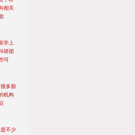
向相关
胎
医学上
科研团
些可
是很多胎
的机构
后
这是不少